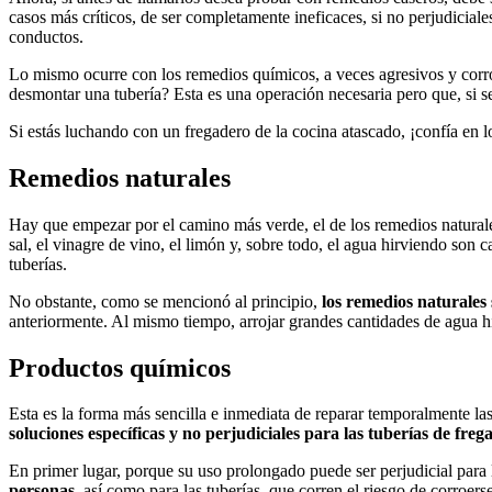
casos más críticos, de ser completamente ineficaces, si no perjudicial
conductos.
Lo mismo ocurre con los remedios químicos, a veces agresivos y corros
desmontar una tubería? Esta es una operación necesaria pero que, si s
Si estás luchando con un fregadero de la cocina atascado, ¡confía en 
Remedios naturales
Hay que empezar por el camino más verde, el de los remedios naturales
sal, el vinagre de vino, el limón y, sobre todo, el agua hirviendo son 
tuberías.
No obstante, como se mencionó al principio,
los remedios naturales
anteriormente. Al mismo tiempo, arrojar grandes cantidades de agua hir
Productos químicos
Esta es la forma más sencilla e inmediata de reparar temporalmente l
soluciones específicas y no perjudiciales para las tuberías de freg
En primer lugar, porque su uso prolongado puede ser perjudicial para
personas
, así como para las tuberías, que corren el riesgo de corroer