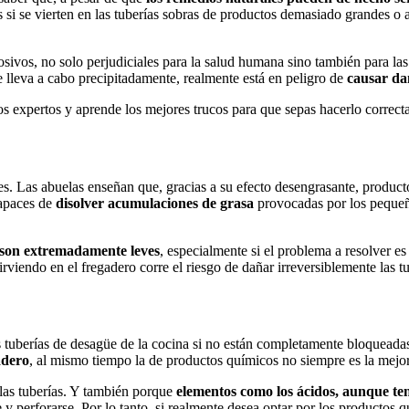
es si se vierten en las tuberías sobras de productos demasiado grandes o
ivos, no solo perjudiciales para la salud humana sino también para las
e lleva a cabo precipitadamente, realmente está en peligro de
causar dañ
los expertos y aprende los mejores trucos para que sepas hacerlo correc
. Las abuelas enseñan que, gracias a su efecto desengrasante, producto
capaces de
disolver acumulaciones de grasa
provocadas por los pequeñ
 son extremadamente leves
, especialmente si el problema a resolver
viendo en el fregadero corre el riesgo de dañar irreversiblemente las t
as tuberías de desagüe de la cocina si no están completamente bloquead
adero
, al mismo tiempo la de productos químicos no siempre es la mejo
 las tuberías. Y también porque
elementos como los ácidos, aunque te
se y perforarse. Por lo tanto, si realmente desea optar por los productos