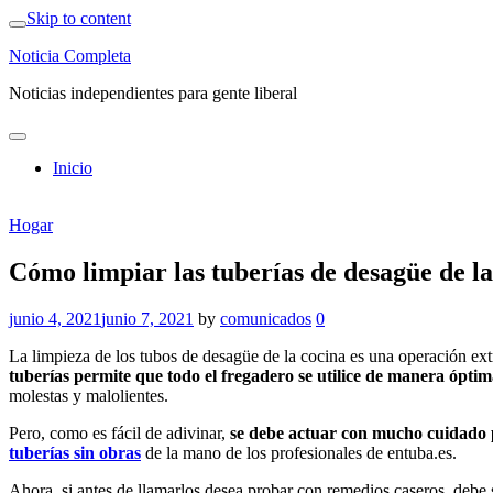
Skip to content
Noticia Completa
Noticias independientes para gente liberal
Inicio
Hogar
Cómo limpiar las tuberías de desagüe de la
junio 4, 2021
junio 7, 2021
by
comunicados
0
La limpieza de los tubos de desagüe de la cocina es una operación ext
tuberías permite que todo el fregadero se utilice de manera ópti
molestas y malolientes.
Pero, como es fácil de adivinar,
se debe actuar con mucho cuidado 
tuberías sin obras
de la mano de los profesionales de entuba.es.
Ahora, si antes de llamarlos desea probar con remedios caseros, debe