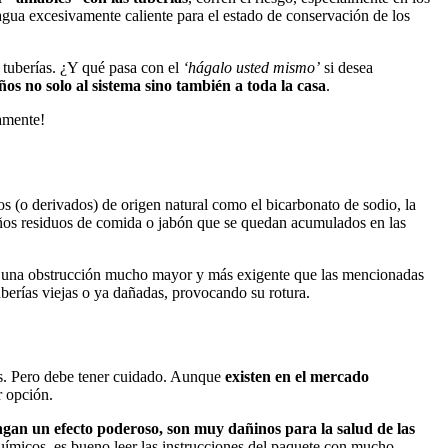
 agua excesivamente caliente para el estado de conservación de los
 tuberías. ¿Y qué pasa con el
‘hágalo usted mismo’
si desea
os no solo al sistema sino también a toda la casa
.
tamente!
s (o derivados) de origen natural como el bicarbonato de sodio, la
os residuos de comida o jabón que se quedan acumulados en las
 es una obstrucción mucho mayor y más exigente que las mencionadas
uberías viejas o ya dañadas, provocando su rotura.
as. Pero debe tener cuidado. Aunque
existen en el mercado
r opción.
ngan un efecto poderoso, son muy dañinos para la salud de las
 químicos, es bueno leer las instrucciones del paquete con mucho