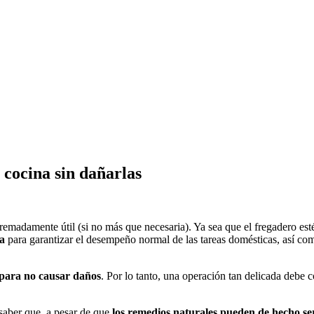
 cocina sin dañarlas
remadamente útil (si no más que necesaria). Ya sea que el fregadero est
ma
para garantizar el desempeño normal de las tareas domésticas, así co
para no causar daños
. Por lo tanto, una operación tan delicada debe 
 saber que, a pesar de que
los remedios naturales pueden de hecho se