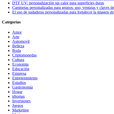
DTF UV: personalización sin calor para superficies duras
Camisetas personalizadas para grupos: uso, ventajas y claves de
El uso de sudaderas personalizadas para fortalecer la imagen d
Categorías
Amor
Arte
Automovil
Belleza
Boda
Criptomonedas
Cultura
Economia
Educación
Empresa
Entretenimiento
Estudios
Gastronomia
Hogar
idiomas
Inversiones
Juegos
Marketing