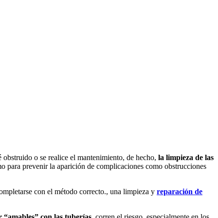
é obstruido o se realice el mantenimiento, de hecho,
la limpieza de las
mo para prevenir la aparición de complicaciones como obstrucciones
completarse con el método correcto., una limpieza y
reparación de
r “amables” con las tuberías
, corren el riesgo, especialmente en los