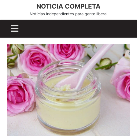
S
NOTICIA COMPLETA
k
Noticias independientes para gente liberal
i
p
t
o
c
o
n
t
e
n
t