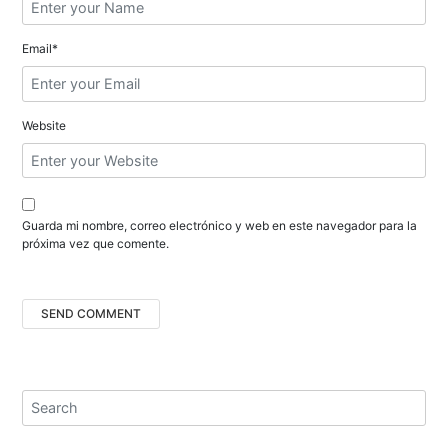
n
t
Email*
r
a
Website
d
a
s
Guarda mi nombre, correo electrónico y web en este navegador para la
próxima vez que comente.