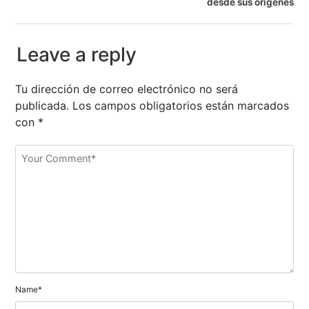
desde sus orígenes
v
e
Leave a reply
g
Tu dirección de correo electrónico no será
a
publicada.
Los campos obligatorios están marcados
con
*
c
i
ó
n
d
e
e
Name*