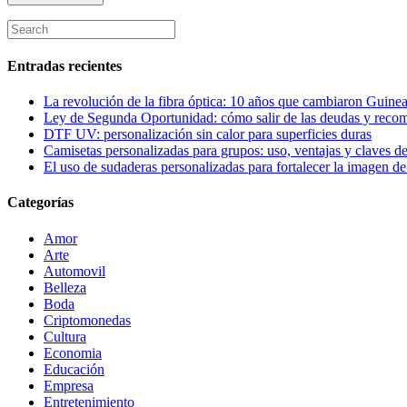
Entradas recientes
La revolución de la fibra óptica: 10 años que cambiaron Guinea
Ley de Segunda Oportunidad: cómo salir de las deudas y reco
DTF UV: personalización sin calor para superficies duras
Camisetas personalizadas para grupos: uso, ventajas y claves de
El uso de sudaderas personalizadas para fortalecer la imagen d
Categorías
Amor
Arte
Automovil
Belleza
Boda
Criptomonedas
Cultura
Economia
Educación
Empresa
Entretenimiento