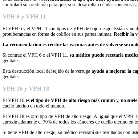
controlará su condición para que, si se desarrollan células cancerosas
VPH 6 y VPH 11
El VPH 6 y el VPH 11 son tipos de VPH de bajo riesgo. Están vincul
protuberancias en forma de coliflor en sus partes íntimas.
Recibir la 
La recomendación es recibir las vacunas antes de volverse sexual
Si contrae el VPH 6 o el VPH 11,
su médico puede recetarle medi
genitales.
Esta destrucción local del tejido de la verruga
ayuda a mejorar la ca
genitales.
VPH 16 y VPH 18
El VPH 16
es el tipo de VPH de alto riesgo más común
y,
no suele
cuello uterino en todo el mundo.
El VPH 18 es otro tipo de VPH de alto riesgo. Al igual que el VPH 1
aproximadamente el 70% de todos los cánceres de cuello uterino en 
Si tiene VPH de alto riesgo, su médico revisará sus resultados con uste