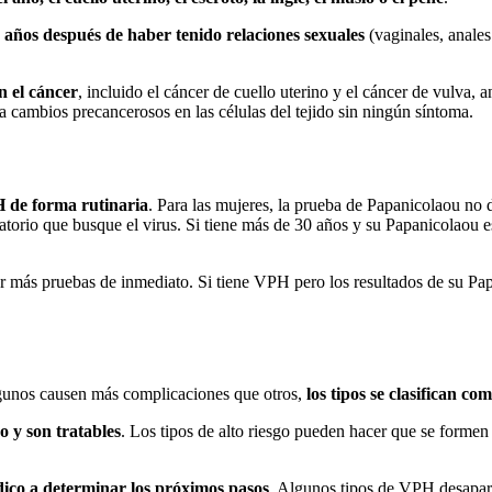
 años después de haber tenido relaciones sexuales
(vaginales, anales
n el cáncer
, incluido el cáncer de cuello uterino y el cáncer de vulva, a
ga cambios precancerosos en las células del tejido sin ningún síntoma.
H de forma rutinaria
. Para las mujeres, la prueba de Papanicolaou no 
oratorio que busque el virus. Si tiene más de 30 años y su Papanicolaou
r más pruebas de inmediato. Si tiene VPH pero los resultados de su Pa
lgunos causen más complicaciones que otros,
los tipos se clasifican c
o y son tratables
. Los tipos de alto riesgo pueden hacer que se formen
édico a determinar los próximos pasos
. Algunos tipos de VPH desapar