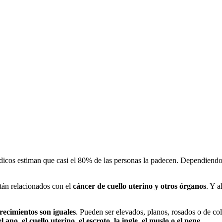
édicos estiman que casi el 80% de las personas la padecen. Dependiend
stán relacionados con el
cáncer de cuello uterino y otros órganos
. Y 
recimientos son iguales
. Pueden ser elevados, planos, rosados ​​o de co
 ano, el cuello uterino, el escroto, la ingle, el muslo o el pene
.