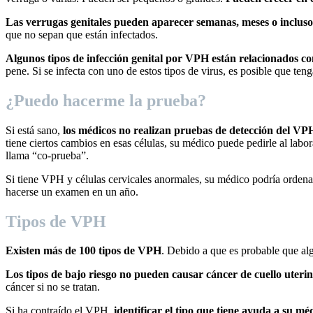
Las verrugas genitales pueden aparecer semanas, meses o incluso
que no sepan que están infectados.
Algunos tipos de infección genital por VPH están relacionados co
pene. Si se infecta con uno de estos tipos de virus, es posible que ten
¿Puedo hacerme la prueba?
Si está sano,
los médicos no realizan pruebas de detección del VP
tiene ciertos cambios en esas células, su médico puede pedirle al lab
llama “co-prueba”.
Si tiene VPH y células cervicales anormales, su médico podría ordena
hacerse un examen en un año.
Tipos de VPH
Existen más de 100 tipos de VPH
. Debido a que es probable que a
Los tipos de bajo riesgo no pueden causar cáncer de cuello uterin
cáncer si no se tratan.
Si ha contraído el VPH,
identificar el tipo que tiene ayuda a su m