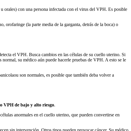
 u orales) con una persona infectada con el virus del VPH. Es posible
no, orofaringe (la parte media de la garganta, detrás de la boca) o
detecta el VPH. Busca cambios en las células de su cuello uterino. Si
 es normal, su médico aún puede hacerle pruebas de VPH. A esto se le
panicolaou son normales, es posible que también deba volver a
omo VPH de bajo y alto riesgo
.
 células anormales en el cuello uterino, que pueden convertirse en
ecen sin intervención. Otros tipos pueden provocar cáncer. Su médico