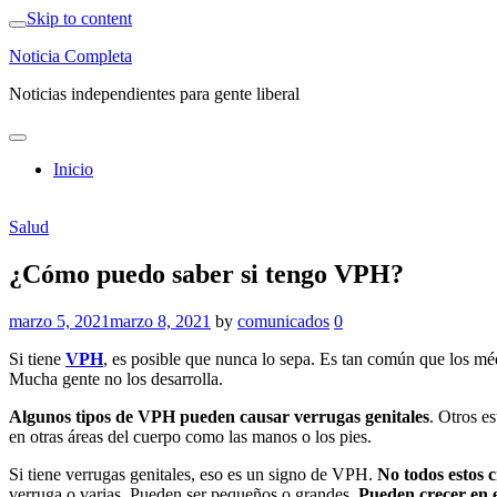
Skip to content
Noticia Completa
Noticias independientes para gente liberal
Inicio
Salud
¿Cómo puedo saber si tengo VPH?
marzo 5, 2021
marzo 8, 2021
by
comunicados
0
Si tiene
VPH
, es posible que nunca lo sepa. Es tan común que los m
Mucha gente no los desarrolla.
Algunos tipos de VPH pueden causar verrugas genitales
. Otros e
en otras áreas del cuerpo como las manos o los pies.
Si tiene verrugas genitales, eso es un signo de VPH.
No todos estos c
verruga o varias. Pueden ser pequeños o grandes.
Pueden crecer en el