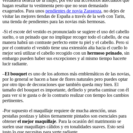
verdadera belleza de la mujer, por eso usa accesorios adecuados que
hagan resaltar tu vestimenta pero que no sean demasiado
exagerados. Para unos
pendientes de novia Zaragoza
, no dejes de
visitar las mejores tiendas de España a través de la web con Tarin,
una tienda de pendientes para las novias más hermosas.
-Si el escote del vestido es pronunciado se sugiere el uso del cabello
suelto, o un peinado que no implique recoger todo el cabello, de esa
manera habrá un contraste perfecto entre tu piel y el cabello. Pero si
por el contrario el vestido tiene una extensión alta hacia el cuello lo
mejor será utilizar el cabello recogido con un
hermoso peinado
, sin
embargo pueden haber sus excepciones y al mismo tiempo hacerte
lucir radiante.
–
El bouquet
es uno de los adornos más emblemáticos de las novias,
por lo general se hacen a base de flores naturales pero puedes optar
por otro tipo de decoraciones que también queda muy bien. El
tamaño del bouquet es importante, defínelo y prueba caminar con él
para ver si te gusta o de lo contrario realizar con tiempo los cambios
pertinentes.
-Por supuesto el maquillaje requiere de mucha atención, unas
pestañas postizas y labios tiernamente pintados son esenciales para
obtener
el mejor maquillaje
. Para la ocasión del matrimonio se
suelen usar maquillajes cálidos y en tonalidades suaves. Esto será
justo lo que necesitas para verte radiante.