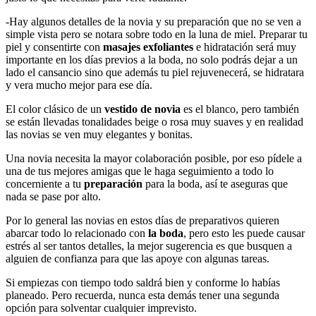
-Hay algunos detalles de la novia y su preparación que no se ven a
simple vista pero se notara sobre todo en la luna de miel. Preparar tu
piel y consentirte con
masajes exfoliantes
e hidratación será muy
importante en los días previos a la boda, no solo podrás dejar a un
lado el cansancio sino que además tu piel rejuvenecerá, se hidratara
y vera mucho mejor para ese día.
El color clásico de un
vestido de novia
es el blanco, pero también
se están llevadas tonalidades beige o rosa muy suaves y en realidad
las novias se ven muy elegantes y bonitas.
Una novia necesita la mayor colaboración posible, por eso pídele a
una de tus mejores amigas que le haga seguimiento a todo lo
concerniente a tu
preparación
para la boda, así te aseguras que
nada se pase por alto.
Por lo general las novias en estos días de preparativos quieren
abarcar todo lo relacionado con
la boda
, pero esto les puede causar
estrés al ser tantos detalles, la mejor sugerencia es que busquen a
alguien de confianza para que las apoye con algunas tareas.
Si empiezas con tiempo todo saldrá bien y conforme lo habías
planeado. Pero recuerda, nunca esta demás tener una segunda
opción para solventar cualquier imprevisto.