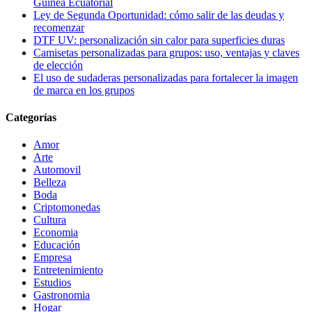
Guinea Ecuatorial
Ley de Segunda Oportunidad: cómo salir de las deudas y
recomenzar
DTF UV: personalización sin calor para superficies duras
Camisetas personalizadas para grupos: uso, ventajas y claves
de elección
El uso de sudaderas personalizadas para fortalecer la imagen
de marca en los grupos
Categorías
Amor
Arte
Automovil
Belleza
Boda
Criptomonedas
Cultura
Economia
Educación
Empresa
Entretenimiento
Estudios
Gastronomia
Hogar