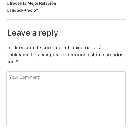
Ofrecen la Mejor Relación
e
Calidad-Precio?
g
a
Leave a reply
c
Tu dirección de correo electrónico no será
i
publicada.
Los campos obligatorios están marcados
con
*
ó
n
d
e
e
n