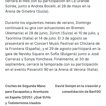
cerrará el mes con su participación en La Grande
Soirée, junto a Andrea Bocelli, el 28 de mayo en la
Arena de Ginebra (Suiza).
Durante los siguientes meses de verano, Domingo
continuará su gira con actuaciones en Bremen
(Alemania) el 28 de junio, Zúrich (Suiza) el 10 de julio, y
Taormina (Italia) el 14 de julio. El 3 de agosto se
presentará en el Concert Music Festival en Chiclana de
la Frontera (España), y el 29 de agosto participará en la
gala de Nevsky Square en Sofía (Bulgaria) junto a José
Carreras y Sonya Yoncheva. Finalmente, el 30 de
septiembre, cerrará la temporada con su participación
en el evento Pavarotti 90 en la Arena di Verona (Italia).
N
Coches de Segunda Mano
David Seinjet en la creación y
para Escapadas y Aventuras
consolidación de Ban100
a
en España (2025): ¿Qué SUVs
v
y Todoterrenos Usados