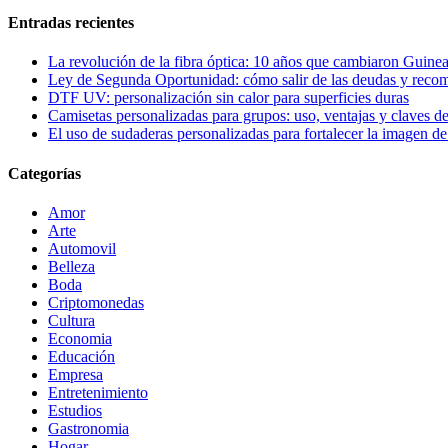
Entradas recientes
La revolución de la fibra óptica: 10 años que cambiaron Guinea
Ley de Segunda Oportunidad: cómo salir de las deudas y reco
DTF UV: personalización sin calor para superficies duras
Camisetas personalizadas para grupos: uso, ventajas y claves de
El uso de sudaderas personalizadas para fortalecer la imagen d
Categorías
Amor
Arte
Automovil
Belleza
Boda
Criptomonedas
Cultura
Economia
Educación
Empresa
Entretenimiento
Estudios
Gastronomia
Hogar