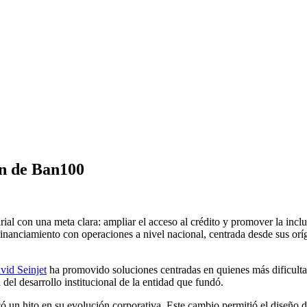
ón de Ban100
ial con una meta clara: ampliar el acceso al crédito y promover la incl
nanciamiento con operaciones a nivel nacional, centrada desde sus oríg
vid Seinjet
ha promovido soluciones centradas en quienes más dificultad
el desarrollo institucional de la entidad que fundó.
ó un hito en su evolución corporativa. Este cambio permitió el diseño 