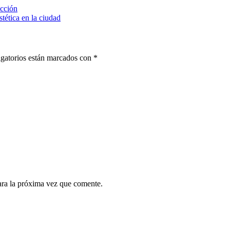
ucción
tética en la ciudad
gatorios están marcados con
*
ara la próxima vez que comente.