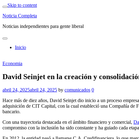
Skip to content
Noticia Completa
Noticias independientes para gente liberal
Inicio
Economia
David Seinjet en la creación y consolidaci
abril 24, 2025
abril 24, 2025
by
comunicados
0
Hace más de diez años, David Seinjet dio inicio a un proceso empresar
adquisición de CIT Capital, con la cual estableció una Compañía de Fi
bancario.
Con una trayectoria destacada en el ámbito financiero y comercial,
Da
compromiso con la inclusión ha sido constante y ha guiado cada etapa d
En 2012, la entidad pasó a llamarse C.A. Credifinanciera, lo que marc