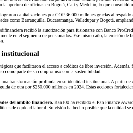
 la apertura de oficinas en Bogotá, Cali y Medellín, lo que consolidó un
e lograron capitalizaciones por COP 36.000 millones gracias al respal
iudades como Barranquilla, Bucaramanga, Valledupar y Bogotá, ampliand
ifinanciera recibió la autorización para fusionarse con Banco ProCredi
almente en el segmento de pensionados. Ese mismo año, la emisión de b
ón.
institucional
gicas que facilitaron el acceso a créditos de libre inversión. Además,
io como parte de su compromiso con la sostenibilidad.
a transformación profunda en su identidad institucional. A partir de 
eguida de otra por $250.000 millones en 2024. Estas acciones fortalecie
ades del ámbito financiero
. Ban100 ha recibido el Pan Finance Award
íticas de equidad laboral. Su visión ha hecho posible que la entidad se 