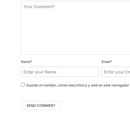
a
c
i
ó
n
d
Name*
Email*
e
e
Guarda mi nombre, correo electrónico y web en este navegador 
n
t
r
a