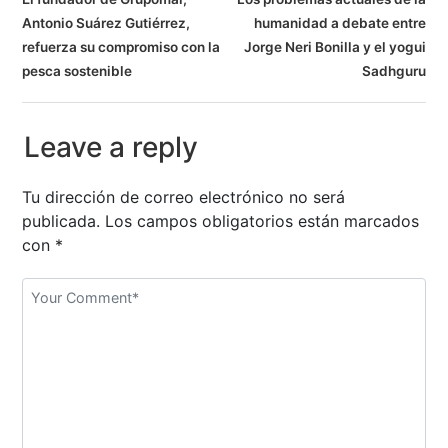
N
Antonio Suárez Gutiérrez,
humanidad a debate entre
a
refuerza su compromiso con la
Jorge Neri Bonilla y el yogui
v
pesca sostenible
Sadhguru
e
Leave a reply
g
a
Tu dirección de correo electrónico no será
publicada.
Los campos obligatorios están marcados
c
con
*
i
ó
n
d
e