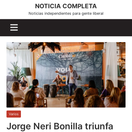
S
NOTICIA COMPLETA
k
Noticias independientes para gente liberal
i
p
t
o
c
o
n
t
e
n
t
Varios
Jorge Neri Bonilla triunfa