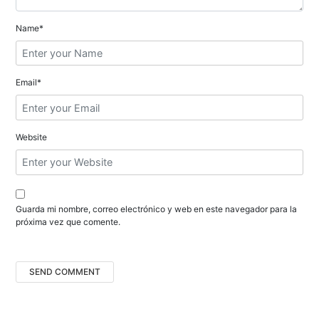
e
n
Name*
t
r
Email*
a
d
Website
a
s
Guarda mi nombre, correo electrónico y web en este navegador para la
próxima vez que comente.