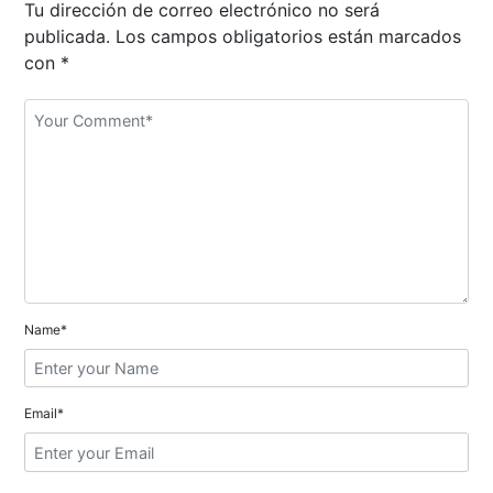
Tu dirección de correo electrónico no será
a
publicada.
Los campos obligatorios están marcados
con
*
c
i
ó
n
d
e
e
Name*
n
t
Email*
r
a