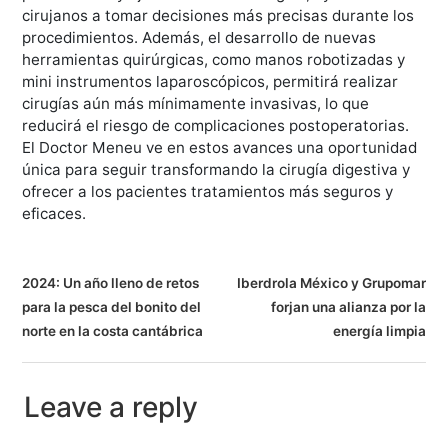
cirujanos a tomar decisiones más precisas durante los
procedimientos. Además, el desarrollo de nuevas
herramientas quirúrgicas, como manos robotizadas y
mini instrumentos laparoscópicos, permitirá realizar
cirugías aún más mínimamente invasivas, lo que
reducirá el riesgo de complicaciones postoperatorias.
El Doctor Meneu ve en estos avances una oportunidad
única para seguir transformando la cirugía digestiva y
ofrecer a los pacientes tratamientos más seguros y
eficaces.
N
2024: Un año lleno de retos
Iberdrola México y Grupomar
para la pesca del bonito del
forjan una alianza por la
a
norte en la costa cantábrica
energía limpia
v
e
Leave a reply
g