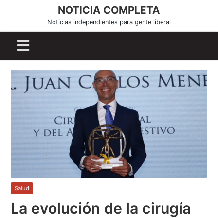
S
NOTICIA COMPLETA
k
Noticias independientes para gente liberal
i
p
t
o
c
o
n
t
e
n
t
Salud
La evolución de la cirugía