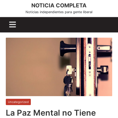
S
NOTICIA COMPLETA
k
Noticias independientes para gente liberal
i
p
t
o
c
o
n
t
e
n
t
Uncategorized
La Paz Mental no Tiene