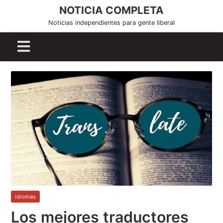
S
NOTICIA COMPLETA
k
Noticias independientes para gente liberal
i
p
t
o
c
o
n
t
e
n
t
idiomas
Los mejores traductores