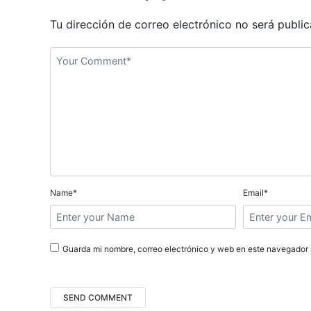
e
g
Tu dirección de correo electrónico no será public
a
c
i
ó
n
d
Name*
Email*
e
e
Guarda mi nombre, correo electrónico y web en este navegador 
n
t