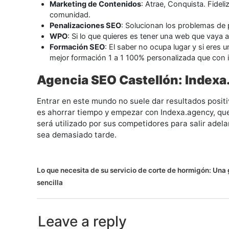
Marketing de Contenidos
: Atrae, Conquista. Fidel
comunidad.
Penalizaciones SEO
: Solucionan los problemas de
WPO
: Si lo que quieres es tener una web que vaya a l
Formación SEO
: El saber no ocupa lugar y si eres
mejor formación 1 a 1 100% personalizada que con 
Agencia SEO Castellón: Index
Entrar en este mundo no suele dar resultados positi
es ahorrar tiempo y empezar con Indexa.agency, que
será utilizado por sus competidores para salir adel
sea demasiado tarde.
N
Lo que necesita de su servicio de corte de hormigón: Una 
sencilla
a
v
Leave a reply