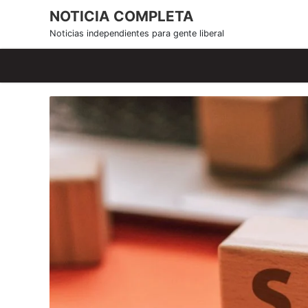
S
NOTICIA COMPLETA
k
Noticias independientes para gente liberal
i
p
t
o
c
o
n
t
e
n
t