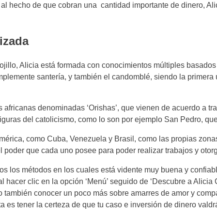
 al hecho de que cobran una cantidad importante de dinero, Al
izada
jillo, Alicia está formada con conocimientos múltiples basados
simplemente santería, y también el candomblé, siendo la primera
 africanas denominadas ‘Orishas’, que vienen de acuerdo a tra
figuras del catolicismo, como lo son por ejemplo San Pedro, que
américa, como Cuba, Venezuela y Brasil, como las propias zona
l poder que cada uno posee para poder realizar trabajos y otorg
odos los métodos en los cuales está vidente muy buena y confia
 al hacer clic en la opción ‘Menú’ seguido de ‘Descubre a Alici
omo también conocer un poco más sobre amarres de amor y compa
a es tener la certeza de que tu caso e inversión de dinero valdr