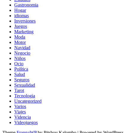
Gastronomia
Hogar
idiomas
Inversiones
Juegos
Marketing
Moda
Motor
Navidad
Negocio
Niños
Ocio
Política
Salud
Seguros
Sexualidad
Tarot
Tecnologia
Uncategorized
Varios
Viajes
Videncia
Videojuegos
Theme
FrannaWP
by Pitshou Kalombo
|
Powered by WordPress