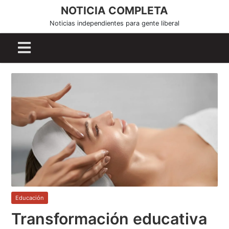
S
NOTICIA COMPLETA
k
Noticias independientes para gente liberal
i
p
t
o
c
o
n
t
e
n
t
Educación
Transformación educativa