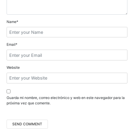
e
e
Name*
n
t
Email*
r
a
Website
d
a
s
Guarda mi nombre, correo electrónico y web en este navegador para la
próxima vez que comente.