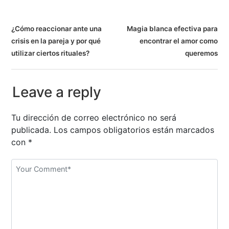
N
¿Cómo reaccionar ante una
Magia blanca efectiva para
crisis en la pareja y por qué
encontrar el amor como
a
utilizar ciertos rituales?
queremos
v
e
Leave a reply
g
Tu dirección de correo electrónico no será
a
publicada.
Los campos obligatorios están marcados
con
*
c
i
ó
n
d