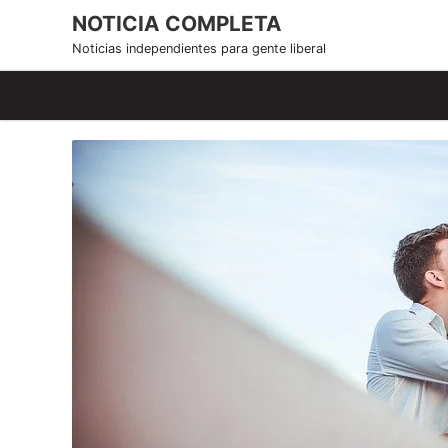
S
NOTICIA COMPLETA
k
Noticias independientes para gente liberal
i
p
t
o
c
o
n
t
e
n
t