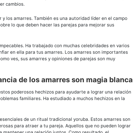
cer cambios.
 y los amarres. También es una autoridad líder en el campo
 sobre lo que deben hacer las parejas para mejorar sus
n impecables. Ha trabajado con muchas celebridades en varios
fiar en ella para tus amarres. Los amarres son importantes
 Como ves, sus amarres y opiniones de parejas son muy
ancia de los amarres son magia blanca
a estos poderosos hechizos para ayudarte a lograr una relación
roblemas familiares. Ha estudiado a muchos hechizos en la
senciales de un ritual tradicional yoruba. Estos amarres son
osas para atraer a tu pareja. Aquellos que no pueden lograr
a mantener una relación juntos. Como resultado, el