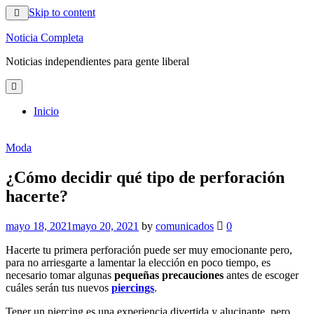
Skip to content
Noticia Completa
Noticias independientes para gente liberal
Inicio
Moda
¿Cómo decidir qué tipo de perforación
hacerte?
mayo 18, 2021
mayo 20, 2021
by
comunicados
0
Hacerte tu primera perforación puede ser muy emocionante pero,
para no arriesgarte a lamentar la elección en poco tiempo, es
necesario tomar algunas
pequeñas precauciones
antes de escoger
cuáles serán tus nuevos
piercings
.
Tener un piercing es una experiencia divertida y alucinante, pero