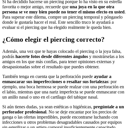
Si ha decidido hacerse un piercing porque lo ha visto en su estrella
favorita o mejor amigo, recuerde que
una joya en la que otra
persona se ve muy bien puede no tener el mismo efecto en usted
.
Para superar este dilema, compre un piercing temporal y póngaselo
donde le gustaría hacer el real. Este sencillo truco le ayudará a
evaluar si el piercing que ha elegido realmente le queda bien.
¿Cómo elegir el piercing correcto?
Además, una vez que te hayas colocado el piercing o la joya falsa,
podrás
hacerte fotos desde diferentes ángulos
y mostrárselas a los
amigos en los que más confías, para tener opiniones externas y
desapasionadas sobre el resultado que puedes obtener.
También tenga en cuenta que la perforación puede
ayudar a
enmascarar sus imperfecciones o resaltar sus fortalezas
: por
ejemplo, una boca hermosa se puede realzar con una perforación en
el labio, mientras que una nariz imperfecta se puede enmascarar con
un anillo nasal o uno en el cartílago del tabique nasal.
Si aún tienes dudas, ya sean estéticas o higiénicas,
pregúntale a un
perforador profesional
. No se deje encantar por los precios de
ganga o las ofertas imperdibles, puede encontrarse luchando con
infecciones u otros problemas desagradables causados ​​por equipos
sin esterilizar o un artista corporal insuficientemente capacitado.