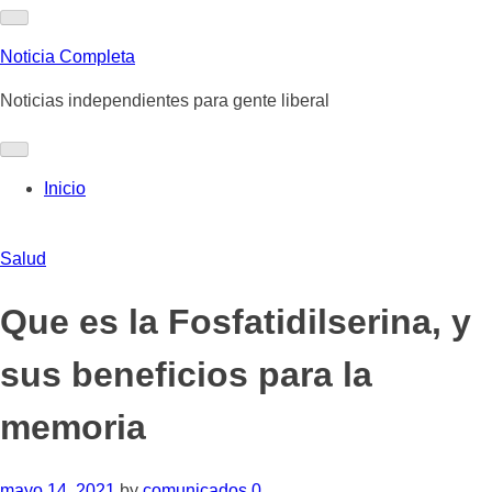
Skip
to
Noticia Completa
content
Noticias independientes para gente liberal
Inicio
Salud
Que es la Fosfatidilserina, y
sus beneficios para la
memoria
mayo 14, 2021
by
comunicados
0