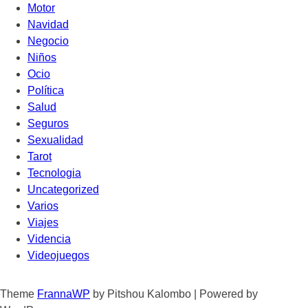
Motor
Navidad
Negocio
Niños
Ocio
Política
Salud
Seguros
Sexualidad
Tarot
Tecnologia
Uncategorized
Varios
Viajes
Videncia
Videojuegos
Theme
FrannaWP
by Pitshou Kalombo
|
Powered by