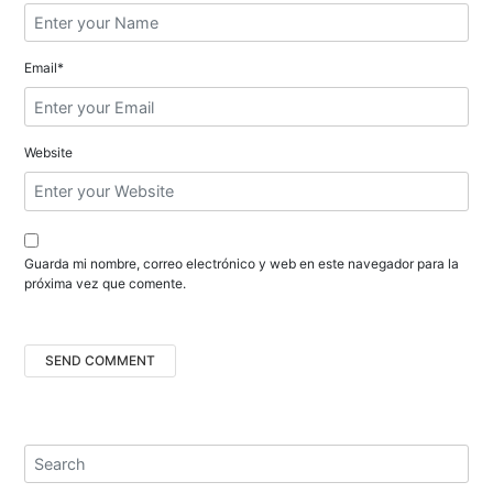
n
t
Email*
r
a
Website
d
a
s
Guarda mi nombre, correo electrónico y web en este navegador para la
próxima vez que comente.