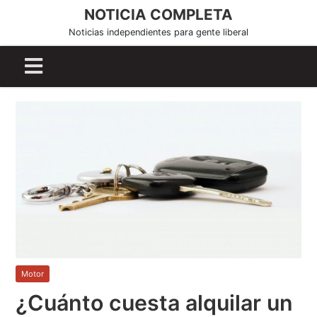
S
NOTICIA COMPLETA
k
Noticias independientes para gente liberal
i
p
t
o
c
o
n
t
e
n
t
Motor
¿Cuánto cuesta alquilar un