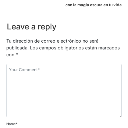
a
con la magia oscura en tu vida
v
e
Leave a reply
g
Tu dirección de correo electrónico no será
a
publicada.
Los campos obligatorios están marcados
con
*
c
i
ó
n
d
e
e
Name*