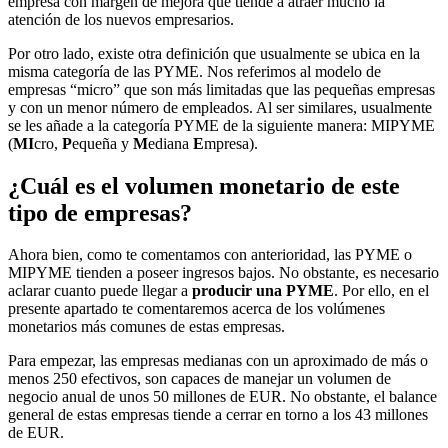
empresa con margen de mejora que tiende a atraer mucho la
atención de los nuevos empresarios.
Por otro lado, existe otra definición que usualmente se ubica en la
misma categoría de las PYME. Nos referimos al modelo de
empresas “micro” que son más limitadas que las pequeñas empresas
y con un menor número de empleados. Al ser similares, usualmente
se les añade a la categoría PYME de la siguiente manera: MIPYME
(
MI
cro,
P
equeña y
M
ediana
E
mpresa).
¿Cuál es el volumen monetario de este
tipo de empresas?
Ahora bien, como te comentamos con anterioridad, las PYME o
MIPYME tienden a poseer ingresos bajos. No obstante, es necesario
aclarar cuanto puede llegar a
producir una PYME
. Por ello, en el
presente apartado te comentaremos acerca de los volúmenes
monetarios más comunes de estas empresas.
Para empezar, las empresas medianas con un aproximado de más o
menos 250 efectivos, son capaces de manejar un volumen de
negocio anual de unos 50 millones de EUR. No obstante, el balance
general de estas empresas tiende a cerrar en torno a los 43 millones
de EUR.