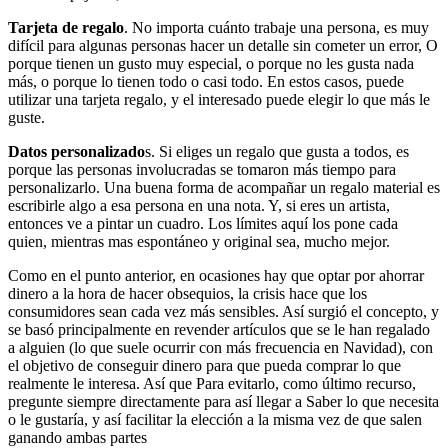
Tarjeta de regalo
. No importa cuánto trabaje una persona, es muy
difícil para algunas personas hacer un detalle sin cometer un error, O
porque tienen un gusto muy especial, o porque no les gusta nada
más, o porque lo tienen todo o casi todo. En estos casos, puede
utilizar una tarjeta regalo, y el interesado puede elegir lo que más le
guste.
Datos personalizado
s. Si eliges un regalo que gusta a todos, es
porque las personas involucradas se tomaron más tiempo para
personalizarlo. Una buena forma de acompañar un regalo material es
escribirle algo a esa persona en una nota. Y, si eres un artista,
entonces ve a pintar un cuadro. Los límites aquí los pone cada
quien, mientras mas espontáneo y original sea, mucho mejor.
Como en el punto anterior, en ocasiones hay que optar por ahorrar
dinero a la hora de hacer obsequios, la crisis hace que los
consumidores sean cada vez más sensibles. Así surgió el concepto, y
se basó principalmente en revender artículos que se le han regalado
a alguien (lo que suele ocurrir con más frecuencia en Navidad), con
el objetivo de conseguir dinero para que pueda comprar lo que
realmente le interesa. Así que Para evitarlo, como último recurso,
pregunte siempre directamente para así llegar a Saber lo que necesita
o le gustaría, y así facilitar la elección a la misma vez de que salen
ganando ambas partes