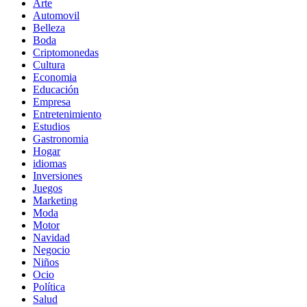
Arte
Automovil
Belleza
Boda
Criptomonedas
Cultura
Economia
Educación
Empresa
Entretenimiento
Estudios
Gastronomia
Hogar
idiomas
Inversiones
Juegos
Marketing
Moda
Motor
Navidad
Negocio
Niños
Ocio
Política
Salud