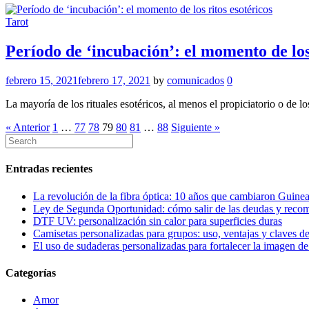
Tarot
Período de ‘incubación’: el momento de los 
febrero 15, 2021
febrero 17, 2021
by
comunicados
0
La mayoría de los rituales esotéricos, al menos el propiciatorio o de l
« Anterior
1
…
77
78
79
80
81
…
88
Siguiente »
Entradas recientes
La revolución de la fibra óptica: 10 años que cambiaron Guinea
Ley de Segunda Oportunidad: cómo salir de las deudas y reco
DTF UV: personalización sin calor para superficies duras
Camisetas personalizadas para grupos: uso, ventajas y claves de
El uso de sudaderas personalizadas para fortalecer la imagen d
Categorías
Amor